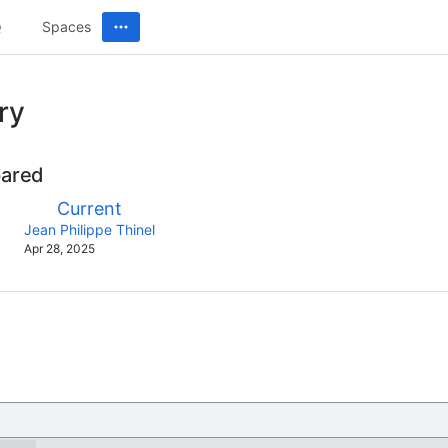
Spaces
ry
pared
compared
New
Current
with
Version
y.user
changes.mady.by.user
Jean Philippe Thinel
Saved
Apr 28, 2025
on