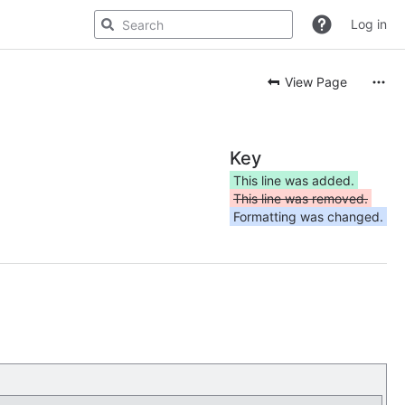
Log in
View Page
Key
This line was added.
This line was removed.
Formatting was changed.