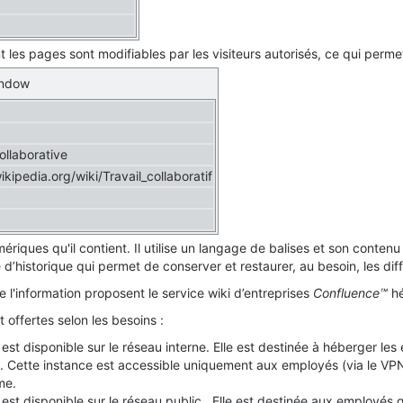
 les pages sont modifiables par les visiteurs autorisés, ce qui permet
indow
ollaborative
wikipedia.org/wiki/Travail_collaboratif
iques qu'il contient. Il utilise un langage de balises et son conten
 d’historique qui permet de conserver et restaurer, au besoin, les di
 l'information proposent le service wiki d’entreprises
Confluence™
hé
 offertes selon les besoins :
est disponible sur le réseau interne. Elle est destinée à héberger le
le. Cette instance est accessible uniquement aux employés (via le V
me.
est disponible sur le réseau public. Elle est destinée aux employés