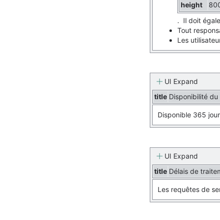
height
80
. Il doit éga
Tout responsa
Les utilisateu
UI Expand
title
Disponibilité du
Disponible 365 jou
UI Expand
title
Délais de trait
Les requêtes de ser