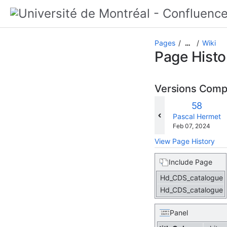
Pages
Wiki
…
Page Histo
Versions Com
Old
58
Version
changes.mady.b
Pascal Hermet
Saved
Feb 07, 2024
on
View Page History
Include Page
Hd_CDS_catalogue
Hd_CDS_catalogue
Panel