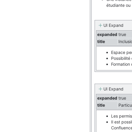
étudiante ou
UI Expand
expanded
true
title
Inclusi
Espace per
Possibilit
Formation 
UI Expand
expanded
true
title
Particu
Les
permiss
Il est pos
Confluence,