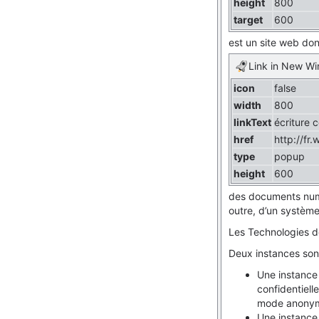
height
800
target
600
est un site web dont
Link in New W
icon
false
width
800
linkText
écriture c
href
http://fr.
type
popup
height
600
des documents numér
outre, d’un système
Les Technologies de
Deux instances sont
Une instance 
confidentiel
mode anony
Une instance 