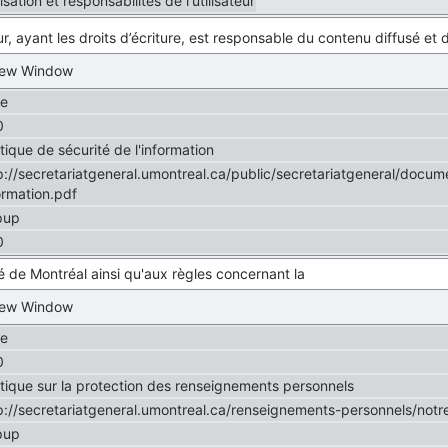
isation et responsabilités de l'utilisateur
ur, ayant les droits d’écriture, est responsable du contenu diffusé et d
New Window
se
0
itique de sécurité de l'information
p://secretariatgeneral.umontreal.ca/public/secretariatgeneral/docum
ormation.pdf
pup
0
té de Montréal ainsi qu'aux règles concernant la
New Window
se
0
itique sur la protection des renseignements personnels
p://secretariatgeneral.umontreal.ca/renseignements-personnels/notre
pup