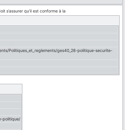
oit s’assurer qu’il est conforme à la
ents/Politiques_et_reglements/ges40_28-politique-securite-
-politique/