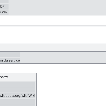
CDF
e Wiki
on du service
indow
.wikipedia.org/wiki/Wiki