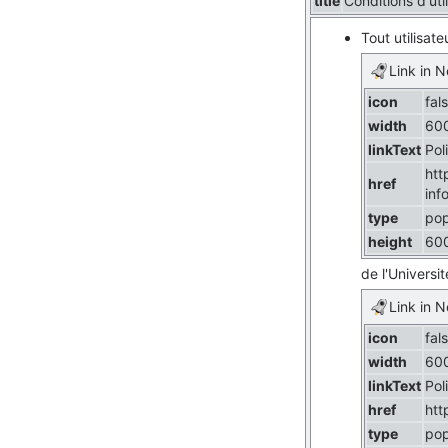
title
Conditions d'util
Tout utilisate
Link in 
icon
fal
width
60
linkText
Pol
htt
href
inf
type
po
height
60
de l'Universi
Link in 
icon
fal
width
60
linkText
Pol
href
htt
type
po