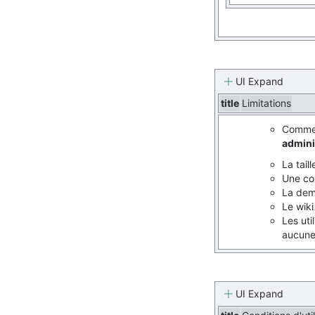
UI Expand
title
Limitations
Comme l
admini
La tail
Une co
La dema
Le wiki
Les uti
aucune 
UI Expand