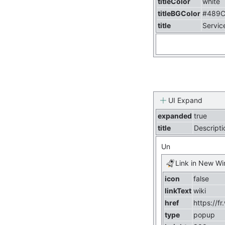
titleColor
white
titleBGColor
#489
title
Servic
UI Expand
expanded
true
title
Descripti
Un
Link in New W
icon
false
linkText
wiki
href
https://fr
type
popup