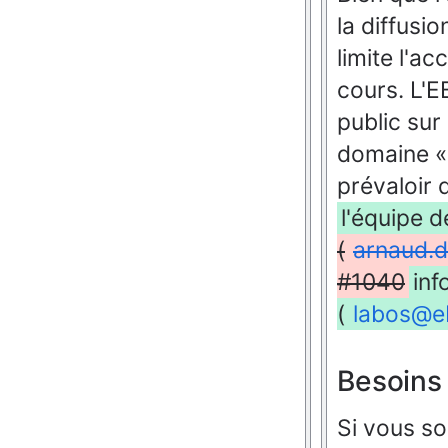
la diffusi
limite l'a
cours. L'E
public sur
domaine 
prévaloir 
l'équipe 
(
arnaud.
#1040
inf
(
labos@eb
Besoins 
Si vous so