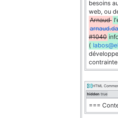
besoins au
web, ou d
Arnaud
l
arnaud.d
#1040
inf
(
labos@eb
développe
contrainte
HTML Comme
hidden
true
=== Conte