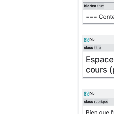
hidden
true
=== Conte
Div
class
titre
Espace 
cours (
Div
class
rubrique
Bien que l