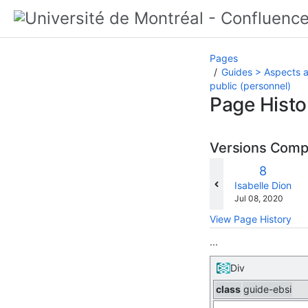
Pages
Guides > Aspects a
public (personnel)
Page Histo
Versions Com
Old
8
Version
changes.mady.b
Isabelle Dion
Saved
Jul 08, 2020
on
View Page History
...
Div
class
guide-ebsi