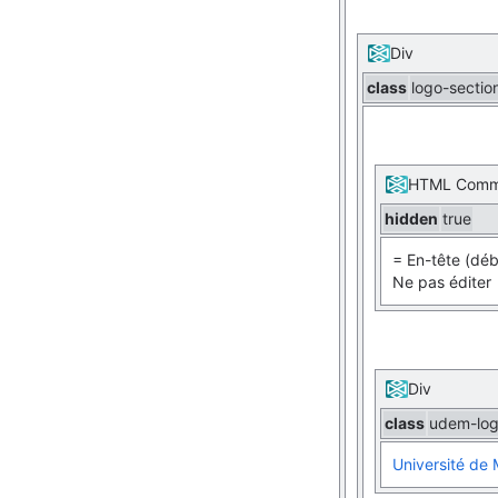
Div
class
logo-sectio
HTML Comm
hidden
true
= En-tête (déb
Ne pas éditer
Div
class
udem-lo
Université de 