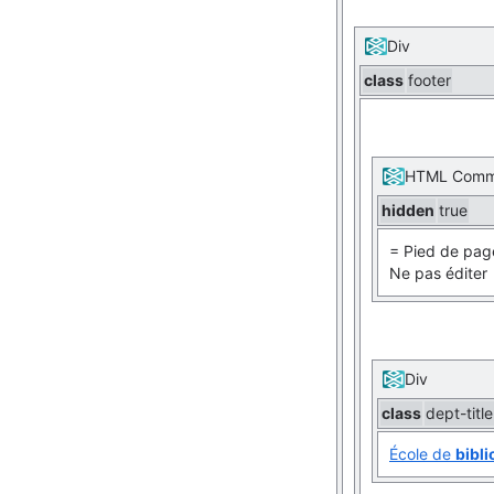
Div
class
footer
HTML Comm
hidden
true
= Pied de pag
Ne pas éditer
Div
class
dept-titl
École de
bibl