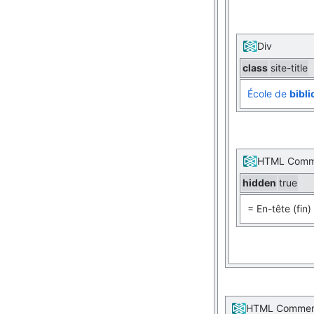
Div
class
site-title
École de
bibl
HTML Comm
hidden
true
= En-tête (fin)
HTML Comme