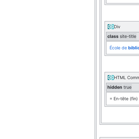
Div
class
site-title
École de
bibl
HTML Comm
hidden
true
= En-tête (fin)