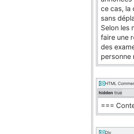
ce cas, la
sans dépl
Selon les m
faire une 
des examen
personne r
HTML Comme
hidden
true
=== Conte
Div