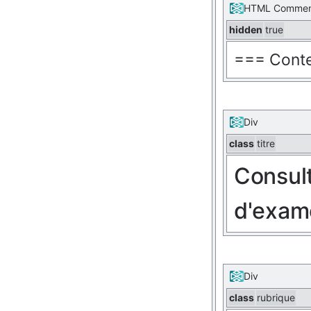
HTML Comme
hidden
true
=== Conte
Div
class
titre
Consult
d'exam
Div
class
rubrique