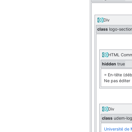
Div
class
logo-sectio
HTML Comm
hidden
true
= En-tête (déb
Ne pas éditer
Div
class
udem-lo
Université de 