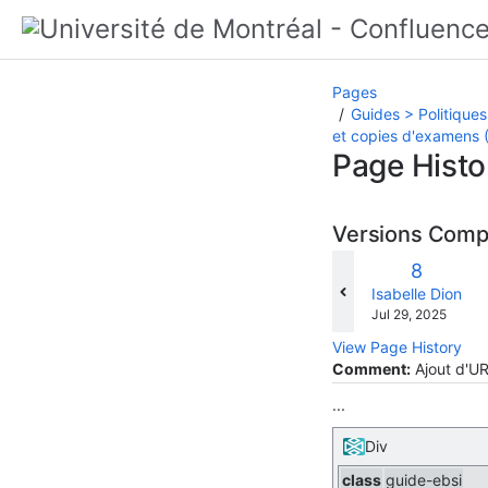
Pages
Guides > Politiques
et copies d'examens (
Page Histo
Versions Com
Old
8
Version
changes.mady.b
Isabelle Dion
Saved
Jul 29, 2025
on
View Page History
Comment:
Ajout d'UR
...
Div
class
guide-ebsi