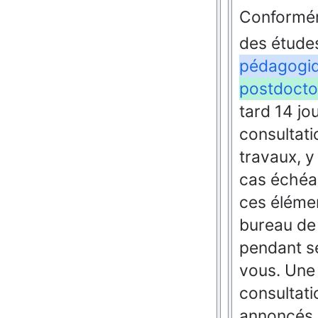
Conformém
des étude
pédagogiq
postdocto
tard 14 jo
consultati
travaux, y
cas échéan
ces élémen
bureau de 
pendant se
vous. Une 
consultat
annoncés p