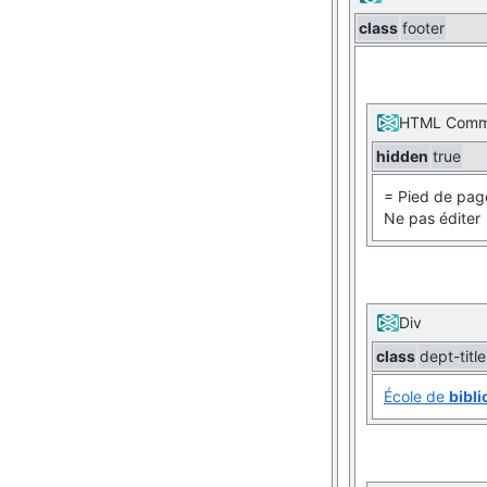
class
footer
HTML Comm
hidden
true
= Pied de pag
Ne pas éditer
Div
class
dept-titl
École de
bibl