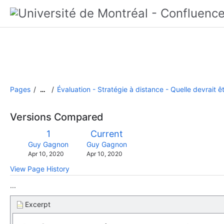
Pages
Évaluation - Stratégie à distance - Quelle devrait ê
…
Versions Compared
compared
Old
New
1
Current
with
Version
Version
changes.mady.by.user
changes.mady.by.user
Guy Gagnon
Guy Gagnon
Saved
Saved
Apr 10, 2020
Apr 10, 2020
on
on
View Page History
...
Excerpt