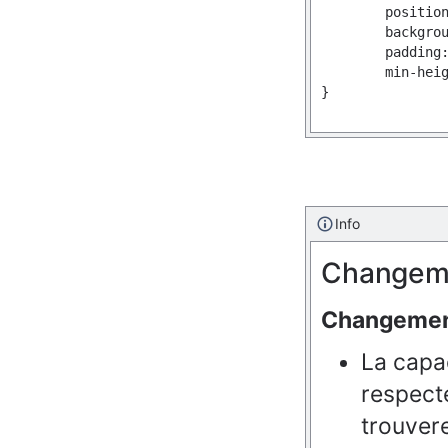
	position: relative;

	background-color: #F7F7F7;

	padding: 1em;

	min-height: 120px;

}

Info
Changeme
Changeme
La capac
respect
trouver