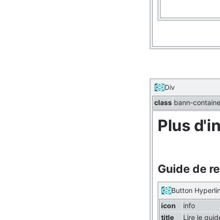
Div
class
bann-containe
Plus d'i
Guide de r
Button Hyperli
icon
info
title
Lire le guid