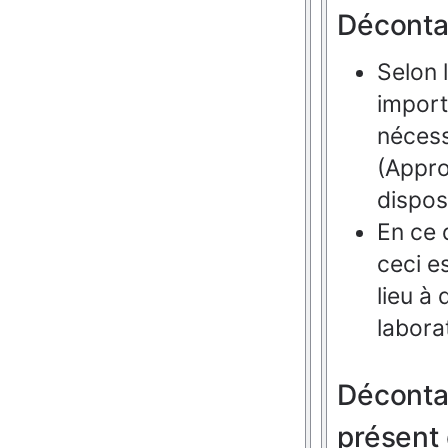
Déconta
Selon 
import
nécess
(Appro
dispos
En ce 
ceci e
lieu
à
labora
Déconta
présent 