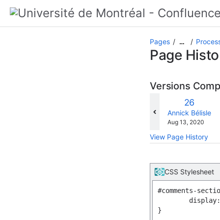
Pages
Proces
…
Page Histo
Versions Com
Old
26
Version
changes.mady.b
Annick Bélisle
Saved
Aug 13, 2020
on
View Page History
CSS Stylesheet
#comments-sectio
	display:none !important;

}
