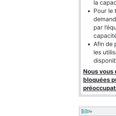
la capa
Pour l
e 
demande
par l’éq
capacité
Afin de 
l
es
utili
disponib
Nous vous 
bloquées p
préoccupa
Div