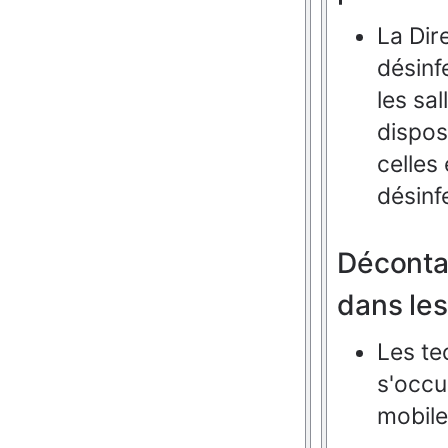
La Dir
désinf
les sa
dispos
celles
désinf
Déconta
dans les
Les
te
s'occu
mobil