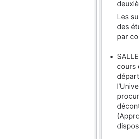
deuxiè
Les su
des ét
par cou
SALLE
cours
dépar
l’Unive
procu
décont
(
A
ppr
dispos