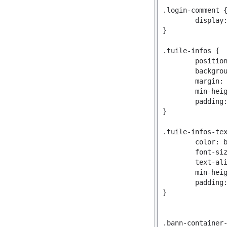
.login-comment {
	display:none !important;

}

.tuile-infos {

	position: relative;

	background-color: #F7F7F7;

	margin: 0px 0px 15px 0px;

	min-height: 130px;

	padding: 10px;

}

.tuile-infos-tex
	color: black;

	font-size: 1.1em;

	text-align: left;

	min-height: 79px;

	padding: 8px;

}

.bann-container-