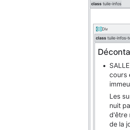
class
tuile-infos
Div
class
tuile-infos-t
Déconta
SALLE
cours
immeu
Les su
nuit p
d'être
de la j