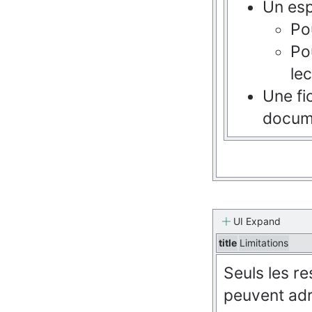
Un esp
Po
Po
le
Une fi
docume
UI Expand
title
Limitations
Seuls les re
peuvent ad