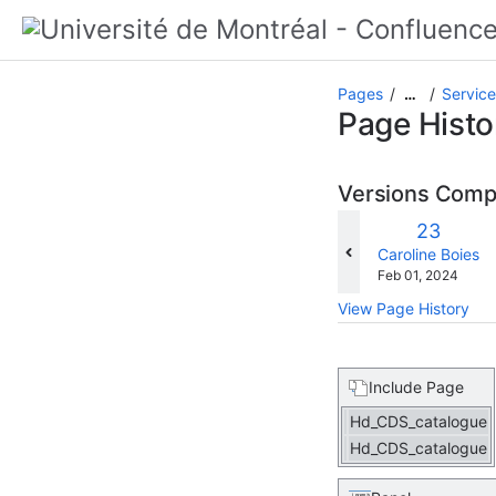
Pages
Service
…
Page Histo
Versions Com
Old
23
Version
changes.mady.b
Caroline Boies
Saved
Feb 01, 2024
on
View Page History
Include Page
Hd_CDS_catalogue
Hd_CDS_catalogue