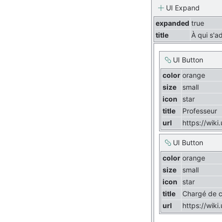
UI Expand
expanded
true
title
À qui s'a
UI Button
color
orange
size
small
icon
star
title
Professeur
url
https://wiki
UI Button
color
orange
size
small
icon
star
title
Chargé de c
url
https://wik