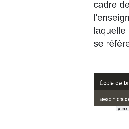
cadre de
l'enseig
laquelle
se référe
École de
b
Besoin d'aid
perso