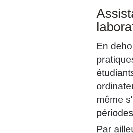
Assist
labora
En dehor
pratiques
étudiant
ordinate
même s'i
périodes
Par aill