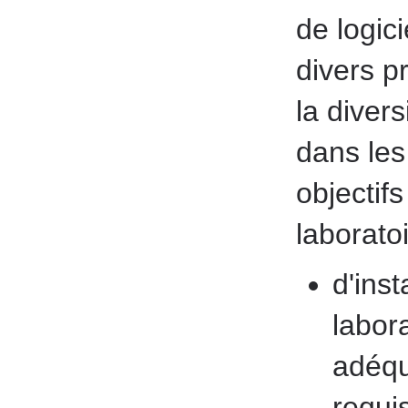
de logici
divers 
la divers
dans les
objectif
laboratoi
d'inst
labor
adéqu
requi