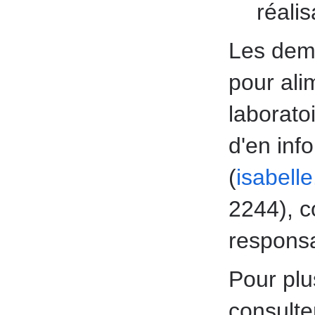
réalis
Les dem
pour ali
laboratoi
d'en inf
(
isabell
2244), c
responsa
Pour plu
consulte