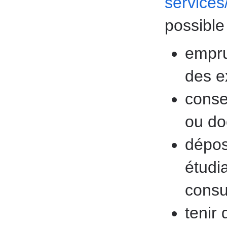
services
possible
empru
des e
conse
ou do
dépos
étudi
consu
tenir