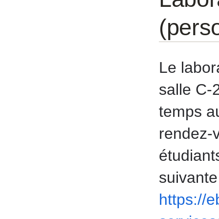
(pers
Le labora
salle C-
temps au
rendez-v
étudiant
suivante
https://