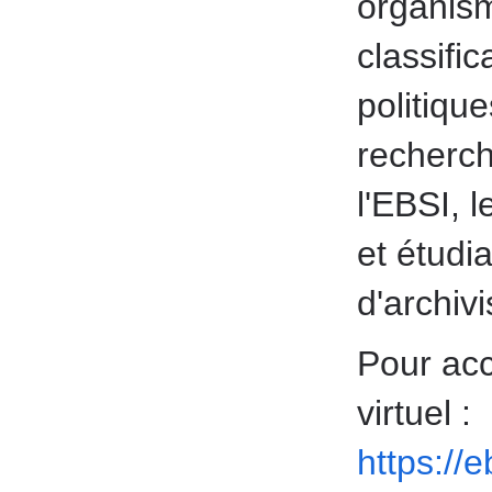
organism
classifi
politiqu
recherch
l'EBSI, 
et étudi
d'archivi
Pour acc
virtuel :
https://