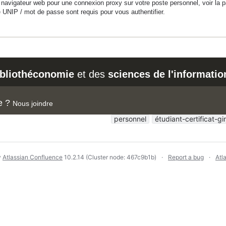
e navigateur web pour une connexion proxy sur votre poste personnel, voir la
 UNIP / mot de passe sont requis pour vous authentifier.
ibliothéconomie
et des
sciences de l'informatio
e ?
Nous joindre
personnel
étudiant-certificat-gi
y
Atlassian Confluence
10.2.14
(Cluster node: 467c9b1b)
Report a bug
Atl