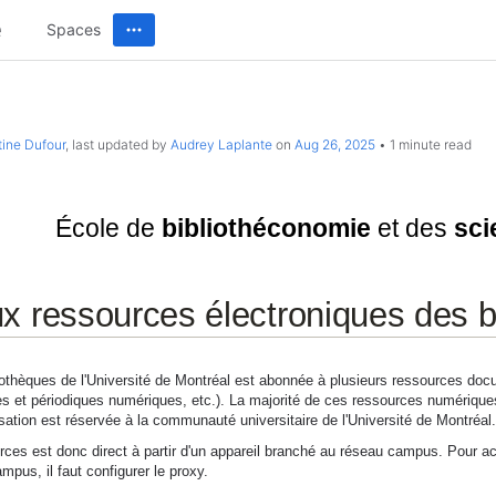
Spaces
tine Dufour
, last updated by
Audrey Laplante
on
Aug 26, 2025
1 minute read
Université de Montréal
École de
bibliothéconomie
et des
sci
x ressources électroniques des b
liothèques de l'Université de Montréal est abonnée à plusieurs ressources 
res et périodiques numériques, etc.). La majorité de ces ressources numérique
ilisation est réservée à la communauté universitaire de l'Université de Montréal.
rces est donc direct à partir d'un appareil branché au réseau campus. Pour ac
pus, il faut configurer le proxy.