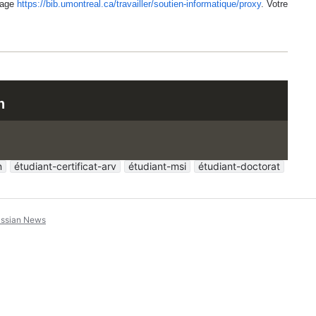
 page
https://bib.umontreal.ca/travailler/soutien-informatique/proxy
. Votre
n
n
étudiant-certificat-arv
étudiant-msi
étudiant-doctorat
assian News