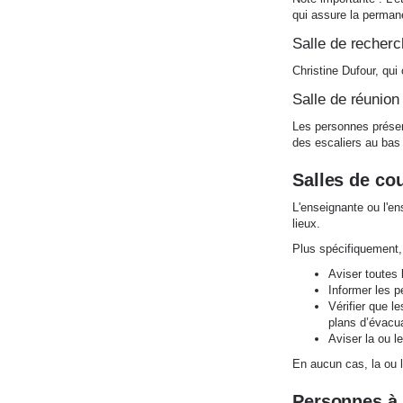
qui assure la permane
Salle de recher
Christine Dufour, qui
Salle de réunio
Les personnes présent
des escaliers au bas 
Salles de co
L'enseignante ou l'ens
lieux.
Plus spécifiquement, i
Aviser toutes 
Informer les p
Vérifier que l
plans d’évacua
Aviser la ou l
En aucun cas, la ou l
Personnes à 