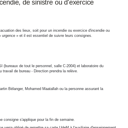
cendie, de sinistre ou d'exercice
cuation des lieux, soit pour un incendie ou exercice d'incendie ou
« urgence » et il est essentiel de suivre leurs consignes.
I (bureaux de tout le personnel, salle C-2004) et laboratoire du
 travail de bureau - Direction prendra la relève.
 Martin Bélanger, Mohamed Maatallah ou la personne assurant la
me consigne s'applique pour la fin de semaine.
, se verra obligé de remettre sa carte UdeM à l'auxiliaire d'enseignement