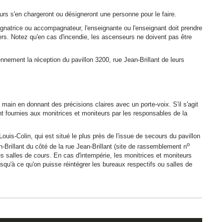
urs s'en chargeront ou désigneront une personne pour le faire.
natrice ou accompagnateur, l'enseignante ou l'enseignant doit prendre
ers. Notez qu'en cas d'incendie, les ascenseurs ne doivent pas être
nnement la réception du pavillon 3200, rue Jean-Brillant de leurs
en main en donnant des précisions claires avec un porte-voix. S'il s'agit
t fournies aux monitrices et moniteurs par les responsables de la
is-Colin, qui est situé le plus près de l'issue de secours du pavillon
o
n-Brillant du côté de la rue Jean-Brillant (site de rassemblement n
s salles de cours. En cas d'intempérie, les monitrices et moniteurs
jusqu'à ce qu'on puisse réintégrer les bureaux respectifs ou salles de