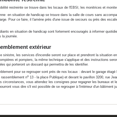
ilité restreinte se trouve dans les locaux de l'EBSI, les monitrices et monite
onne en situation de handicap se trouve dans la salle de cours sans accompag
rge. Pour ce faire, il l'amène près d'une issue de secours ou près des escali
diants en situation de handicap sont fortement encouragés à informer quotidie
 la journée.
semblement extérieur
able sinistre, les services d'incendie seront sur place et prendront la situation 
pompières et pompiers, la même technique s'applique et des instructions seron
es qui porteront un dossard qui permettra de les identifier.
lement pour se regrouper sont près de nos locaux : devant le garage étagé Lou
o
de rassemblement n
13 - la place Publique) et devant le pavillon 3200, rue Jea
es circonstances, vous attendez les consignes pour regagner les bureaux et le
ourront vous dire s'il est possible de se regrouper à l'intérieur d'un bâtiment 