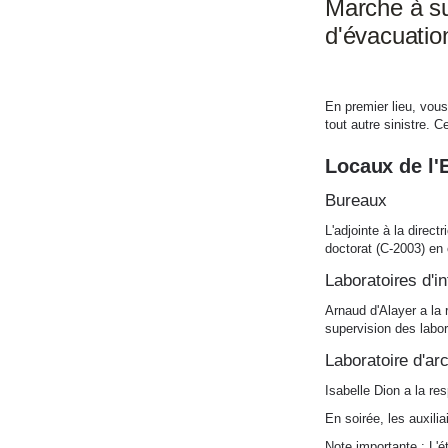
Marche à sui
d'évacuatio
En premier lieu, vous
tout autre sinistre. 
Locaux de l'
Bureaux
L'adjointe à la directr
doctorat (C-2003) en 
Laboratoires d'i
Arnaud d'Alayer a la 
supervision des labor
Laboratoire d'arc
Isabelle Dion a la res
En soirée, les auxili
Note importante : L'é