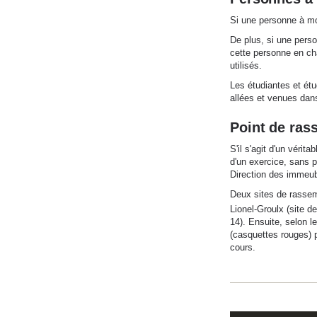
Si une personne à mob
De plus, si une pers
cette personne en cha
utilisés.
Les étudiantes et étu
allées et venues dans
Point de ras
S'il s'agit d'un vérit
d'un exercice, sans 
Direction des immeubl
Deux sites de rassemb
Lionel-Groulx (site 
14). Ensuite, selon l
(casquettes rouges) p
cours.