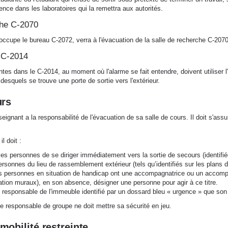
nce dans les laboratoires qui la remettra aux autorités.
che C-2070
 occupe le bureau C-2072, verra à l'évacuation de la salle de recherche
C-207
n C-2014
es dans le C-2014, au moment où l'alarme se fait entendre, doivent utiliser 
desquels se trouve une porte de sortie vers l'extérieur.
urs
eignant a la responsabilité de l'évacuation de sa salle de cours. Il doit s'assurer
l doit :
les personnes de se diriger immédiatement vers la sortie de secours (identifié
ersonnes du lieu de rassemblement extérieur (tels qu’identifiés sur les plans 
es personnes en situation de handicap ont une accompagnatrice ou un accompagna
tion muraux), en son absence, désigner une personne pour agir à ce titre.
e responsable de l'immeuble identifié par un dossard bleu « urgence » que so
e responsable de groupe ne doit mettre sa sécurité en jeu.
mobilité restreinte