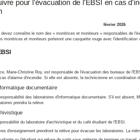
vre pour l'évacuation de l'EBSI en cas d'in
n
février 2026
 devez connaître le nom des « monitrices et moniteurs » responsables de l'éva
Ces monitrices et moniteurs porteront une casquette rouge avec l'identification 
EBSI
ice
, Marie-Christine Roy, est responsable de l'évacuation des bureaux de l'EBS
cas d'alarme d'incendie
. Si elle est absente,
la technicienne en coordination du
nformatique documentaire
responsabilité des laboratoires d'informatique documentaire. S'il est absent,
atoires prendra la relève.
hivistique
ponsabilité du laboratoire d'archivistique et du café étudiant de l'EBSI.
aires d'enseignement prendront la relève pour évacuer les laboratoires. La mê
tudiante ou l'étudiant qui refuse de sortir sous prétexte de terminer un travail