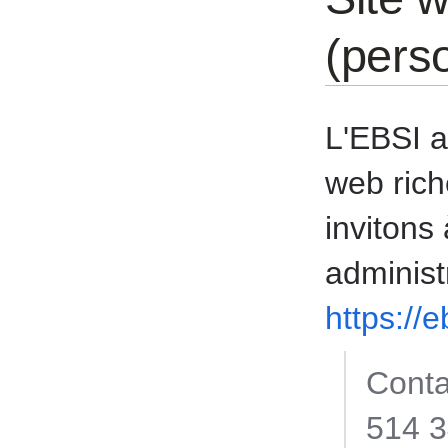
(pers
L'EBSI a
web rich
invitons
administ
https://
Conta
514 