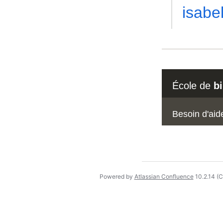
isabe
École de
b
Besoin d'aid
Powered by
Atlassian Confluence
10.2.14
(C