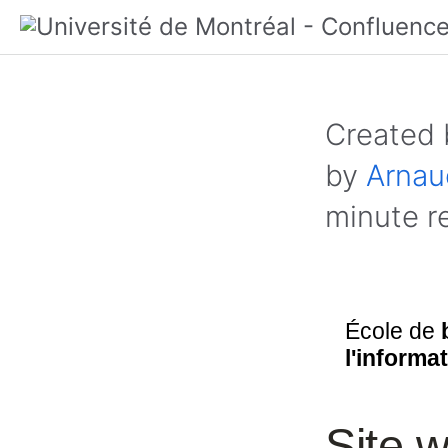
Created
by
Arnau
minute r
École de
l'informa
Site 