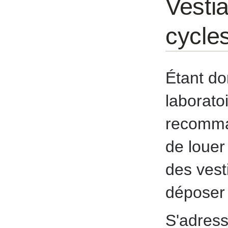
Vestia
cycle
Étant do
laboratoi
recomman
de louer
des vest
déposer 
S'adress