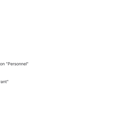
ion "Personnel"
vant"