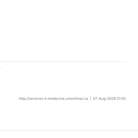
s
http://services-ti.medecine.umontreal.ca
|
07-Aug-2026 01:05