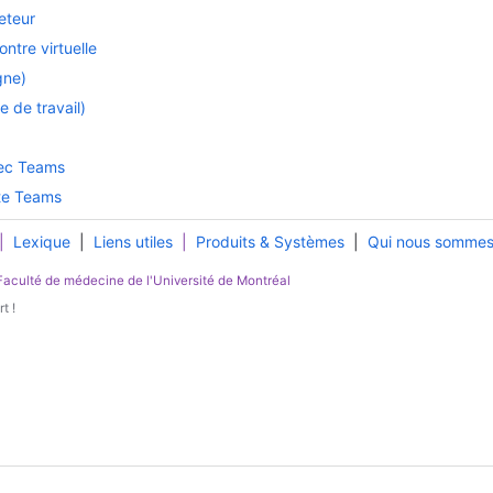
eteur
ntre virtuelle
gne)
 de travail)
vec Teams
pte Teams
|
Lexique
|
Liens utiles
|
Produits & Systèmes
|
Qui nous somme
Faculté de médecine
de l'
Université de Montréal
t !