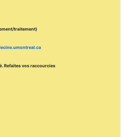
cement/traitement)
edecine.umontreal.ca
mé. Refaites vos raccourcies