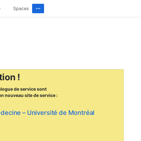
Spaces
ion !
alogue de service sont
un nouveau site
de service :
édecine – Université de Montréal