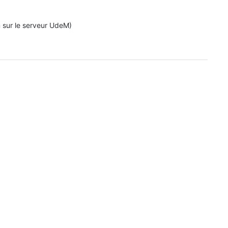
m sur le serveur UdeM)
emandes de service et de soutien (FMed)