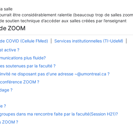
a salle
ourrait être considérablement ralentie (beaucoup trop de salles zoo
 de soutien technique d’accéder aux salles créées par l’enseignant
n de ZOOM
 de COVID (Cellule FMed)
|
Services institutionnelles (TI-UdeM)
|
D
t active ?
unications plus fluide?
es soutenues par la faculté ?
invité ne disposant pas d'une adresse ~@umontreal.ca ?
ne conférence ZOOM ?
dage ?
e ?
roupes dans ma rencontre faite par la faculté(Session H21)?
ns ZOOM ?