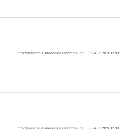
s
http://services-ti.medecine.umontreal.ca
|
06-Aug-2026 05:06
s
http://services-ti.medecine.umontreal.ca
|
06-Aug-2026 05:06