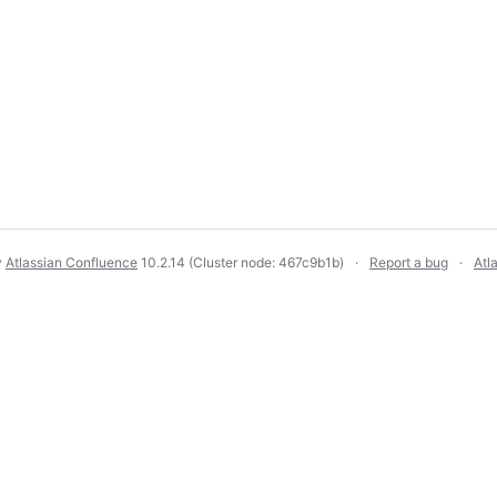
y
Atlassian Confluence
10.2.14
(Cluster node: 467c9b1b)
Report a bug
Atl