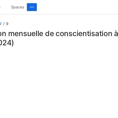
Spaces
l
9
on mensuelle de conscientisation à
2024)