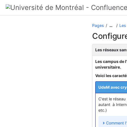
Pages
Les 
…
Configur
Les réseaux sans
Les campus de l
universitaire.
Voici les caract
UdeM avec cry
C'est le réseau
autant à Intern
etc.)
Comment l'ut