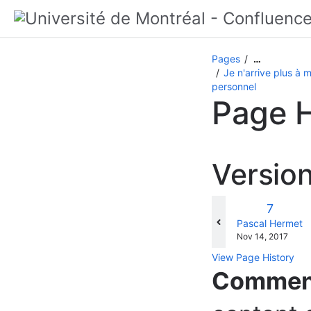
Pages
…
Je n'arrive plus à
personnel
Page H
Versio
Old
7
Version
changes.mady.b
Pascal Hermet
Saved
Nov 14, 2017
on
View Page History
Commen