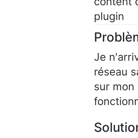
content d
plugin
Problè
Je n'arr
réseau s
sur mon 
fonction
Solutio