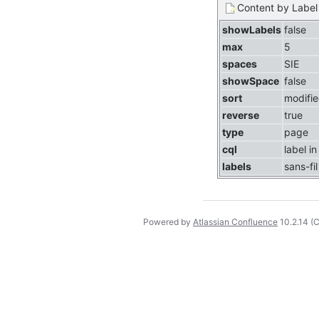
Content by Label
showLabels
false
max
5
spaces
SIE
showSpace
false
sort
modifi
reverse
true
type
page
cql
label i
labels
sans-fil
Powered by
Atlassian Confluence
10.2.14
(C