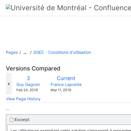
Pages
SGEC - Conditions d'utilisation
…
Versions Compared
compared
Old
New
3
Current
with
Version
Version
changes.mady.by.user
changes.mady.by.user
Guy Gagnon
France Lapointe
Saved
Saved
Feb 24, 2019
Mar 11, 2019
on
on
View Page History
...
Excerpt
Les utilisateurs exploitant cette solution s'engagent à respecter