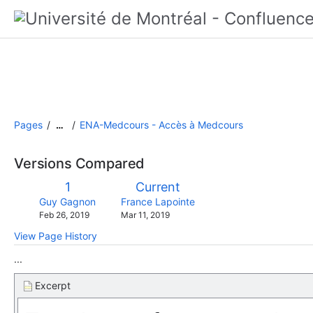
Pages
ENA-Medcours - Accès à Medcours
…
Versions Compared
compared
Old
New
1
Current
with
Version
Version
changes.mady.by.user
changes.mady.by.user
Guy Gagnon
France Lapointe
Saved
Saved
Feb 26, 2019
Mar 11, 2019
on
on
View Page History
...
Excerpt