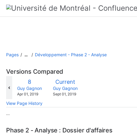
Pages
Développement - Phase 2 - Analyse
…
Versions Compared
compared
Old
New
8
Current
with
Version
Version
changes.mady.by.user
changes.mady.by.user
Guy Gagnon
Guy Gagnon
Saved
Saved
Apr 01, 2019
Sept 01, 2019
on
on
View Page History
...
Phase 2 - Analyse : Dossier d'affaires