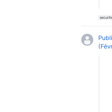
securit
Publ
(Fév