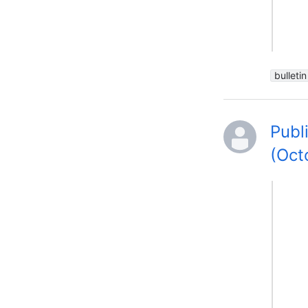
bulletin
Publ
(Oct