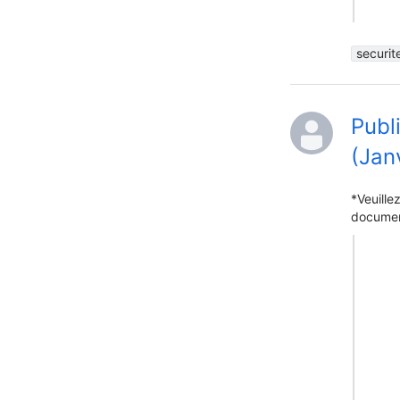
securit
Publ
(Jan
*Veuille
document