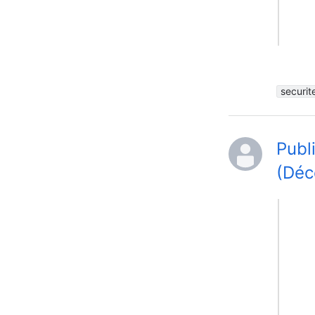
securit
Publ
(Déc