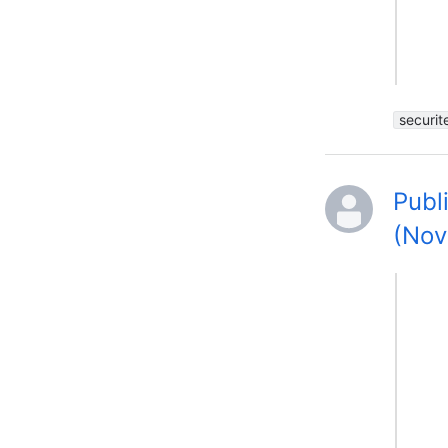
securit
Publ
(Nov