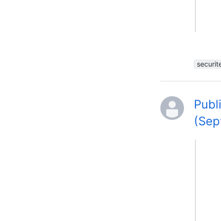
securit
Publ
(Sep