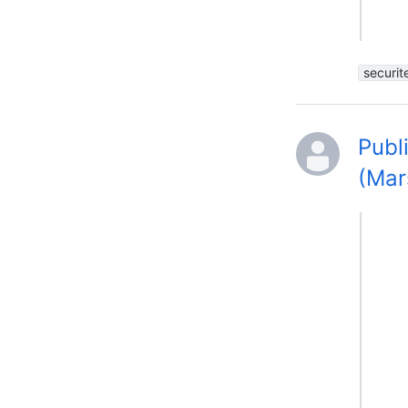
securit
Publ
(Mar