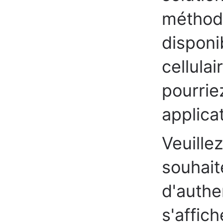
méthode
disponi
cellulai
pourrie
applica
Veuille
souhait
d'authe
s'affic