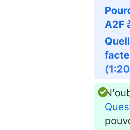
Pour
A2F 
Quell
facte
(1:20
N'oub
Quest
pouv