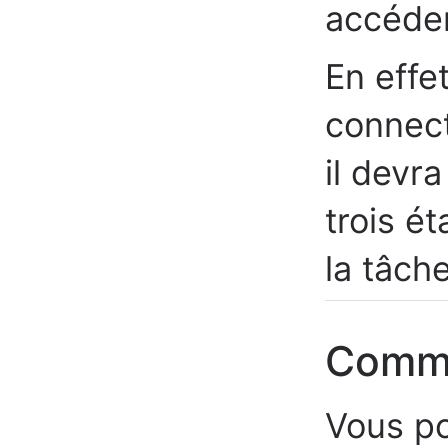
accéde
En effe
connect
il devr
trois é
la tâch
Comm
Vous po