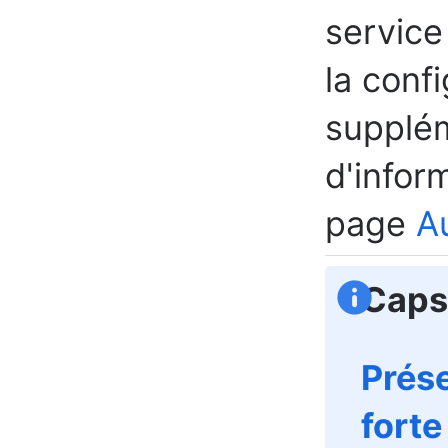
service
la conf
supplém
d'infor
page
Au
Caps
Prése
fort