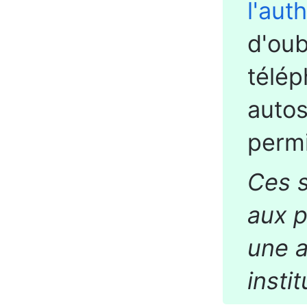
l'aut
d'oub
télép
autos
perm
Ces s
aux 
une a
insti