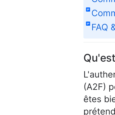
Comme
FAQ &
Qu'est
L'authe
(A2F) p
êtes bi
prétend