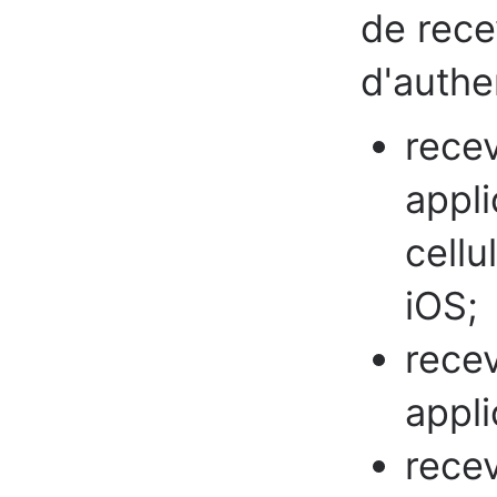
de rece
d'authen
rece
appli
cellu
iOS;
rece
appli
recev