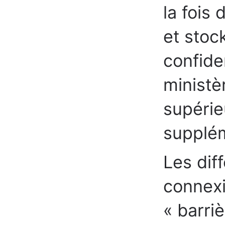
la fois
et stoc
confide
ministè
supérie
supplém
Les dif
connex
« barri