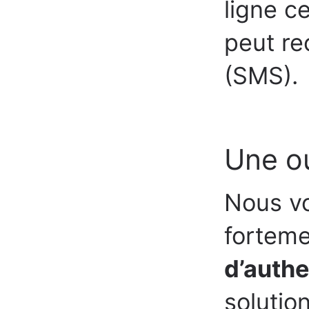
ligne ce
peut re
(SMS)
Une o
Nous v
fortem
d’authe
solutio