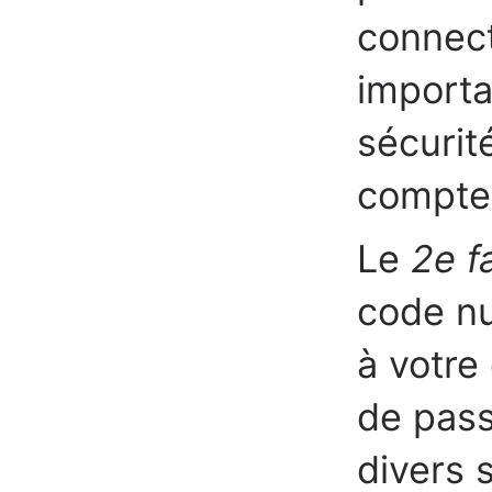
connect
importa
sécurit
compte 
Le
2e f
code nu
à votre
de pass
divers 