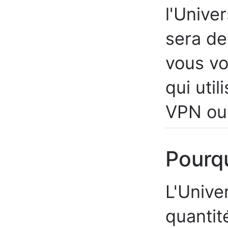
l'Unive
sera d
vous v
qui uti
VPN ou 
Pourq
L'Unive
quantit