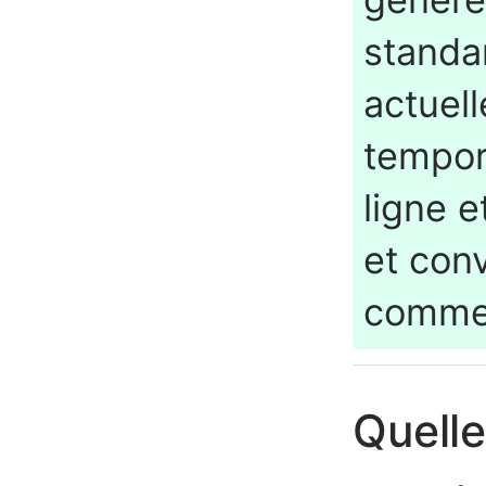
standar
actuel
tempor
ligne e
et conv
comme 
Quell