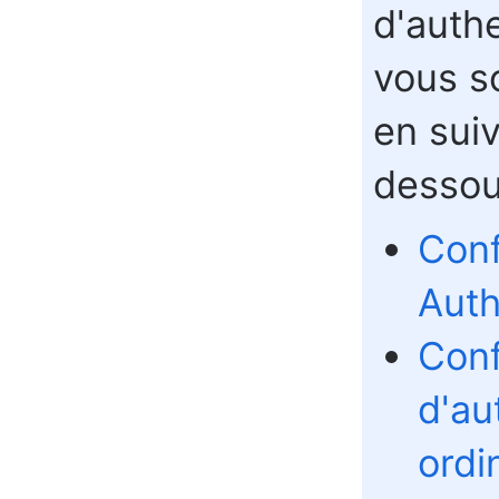
d'authe
vous s
en suiv
dessou
Conf
Auth
Conf
d'au
ordi