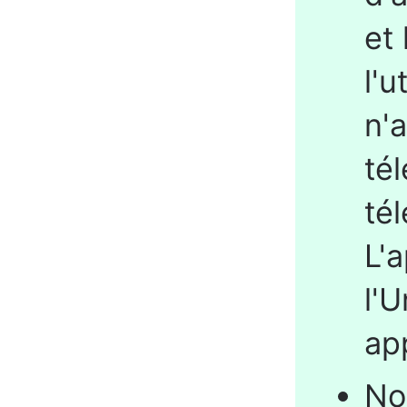
et
l'
n'
té
té
L'
l'U
ap
No