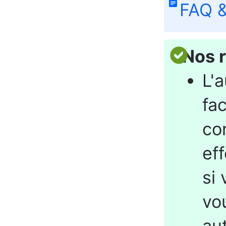
FAQ &
Nos 
L'a
fac
con
ef
si
vo
au