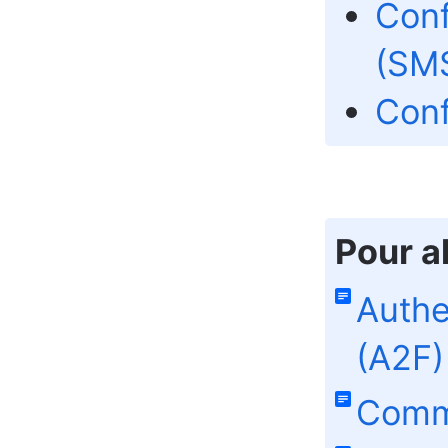
Conf
(SM
Conf
Pour al
Authe
(A2F)
Comme