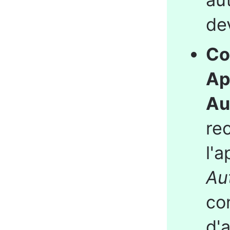
de
Co
Ap
Au
re
l'a
Au
co
d'a