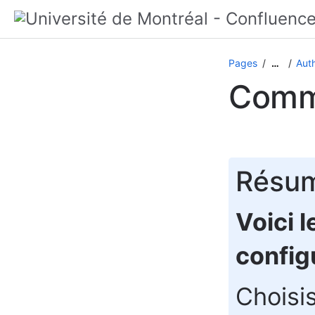
Pages
Auth
…
Comme
Résu
Voici 
config
Choisi