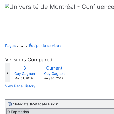
Pages
Équipe de service :
…
Versions Compared
compared
Old
New
3
Current
with
Version
Version
changes.mady.by.user
changes.mady.by.user
Guy Gagnon
Guy Gagnon
Saved
Saved
Mar 31, 2019
Aug 30, 2019
on
on
View Page History
Metadata (Metadata Plugin)
0
Expression