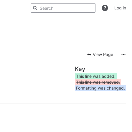
Log in
View Page
Key
This line was added.
This line was removed.
Formatting was changed.