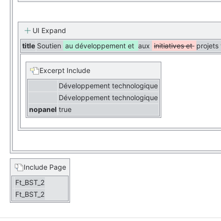
UI Expand
title
Soutien
au développement et
aux
initiatives et
projets
Excerpt Include
Développement technologique
Développement technologique
nopanel
true
Include Page
Ft_BST_2
Ft_BST_2