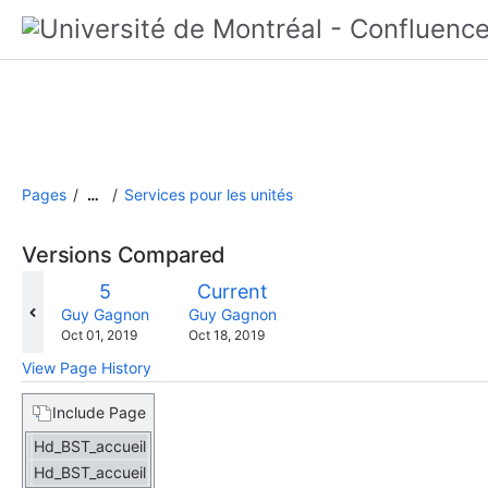
Pages
Services pour les unités
…
Versions Compared
compared
Old
New
5
Current
with
Version
Version
changes.mady.by.user
changes.mady.by.user
Guy Gagnon
Guy Gagnon
Saved
Saved
Oct 01, 2019
Oct 18, 2019
on
on
View Page History
Include Page
Hd_BST_accueil
Hd_BST_accueil