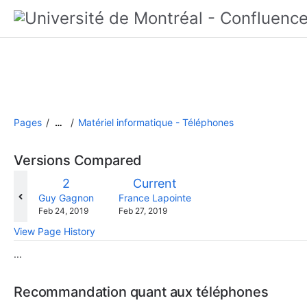
Pages
Matériel informatique - Téléphones
…
Versions Compared
compared
Old
New
2
Current
with
Version
Version
changes.mady.by.user
changes.mady.by.user
Guy Gagnon
France Lapointe
Saved
Saved
Feb 24, 2019
Feb 27, 2019
on
on
View Page History
...
Recommandation quant aux téléphones