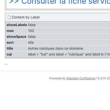
>> Consulter la fiche serv
Content by Label
showLabels
false
max
150
showSpace
false
sort
title
title
Autres rubriques dans ce domaine
cql
label = "bst" and label = "rubrique" and label in (
...
Powered by
Atlassian Confluence
10.2.14
(C