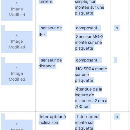
lumière
simple, non
montée sur une
Image
plaquette
Modified
senseur de
composant :
x
gaz
Senseur MQ-2
Image
monté sur une
Modified
plaquette
senseur de
composant :
distance
HC-SR04 monté
Image
sur une
Modified
plaquette
étendue de la
lecture de
distance : 2 cm à
700 cm
Interrupteur à
Interrupteur
x
inclinaison
monté sur
plaquette
Image