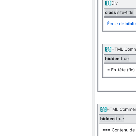
Div
class
site-title
École de
bibl
HTML Comm
hidden
true
= En-tête (fin)
HTML Comme
hidden
true
=== Contenu de 