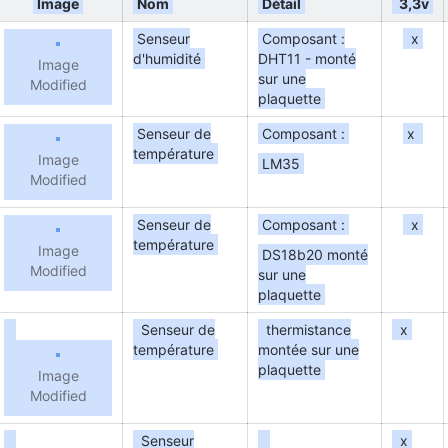
Image
Nom
Détail
3,3v
Senseur
Composant :
x
d'humidité
DHT11 - monté
Image
sur une
Modified
plaquette
Senseur de
Composant :
x
température
Image
LM35
Modified
Senseur de
Composant :
x
température
Image
DS18b20 monté
Modified
sur une
plaquette
Senseur de
thermistance
x
température
montée sur une
plaquette
Image
Modified
Senseur
x