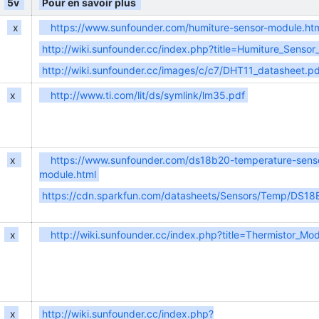
5v
Pour en savoir plus
x
https://www.sunfounder.com/humiture-sensor-module.ht
http://wiki.sunfounder.cc/index.php?title=Humiture_Senso
http://wiki.sunfounder.cc/images/c/c7/DHT11_datasheet.p
x
http://www.ti.com/lit/ds/symlink/lm35.pdf
x
https://www.sunfounder.com/ds18b20-temperature-sens
module.html
https://cdn.sparkfun.com/datasheets/Sensors/Temp/DS18
x
http://wiki.sunfounder.cc/index.php?title=Thermistor_Mo
x
http://wiki.sunfounder.cc/index.php?