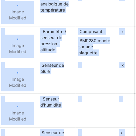
analogique de
température
Image
Modified
Baromètre /
Composant :
x
senseur de
BMP280 monté
pression -
Image
sur une
altitude
Modified
plaquette
Senseur de
x
pluie
Image
Modified
Senseur
d'humidité
Image
Modified
Senseur de
x