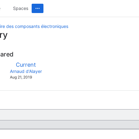
Spaces
ire des composants électroniques
ry
pared
compared
New
Current
with
Version
y.user
changes.mady.by.user
Arnaud d'Alayer
Saved
Aug 21, 2019
on