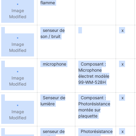
flamme
Image
Modified
senseur de
x
son / bruit
Image
Modified
microphone
Composant :
x
Microphone
électret modèle
Image
99-WM-528H
Modified
Senseur de
Composant :
x
lumière
Photorésistance
montée sur
Image
plaquette
Modified
senseur de
Photorésistance
x