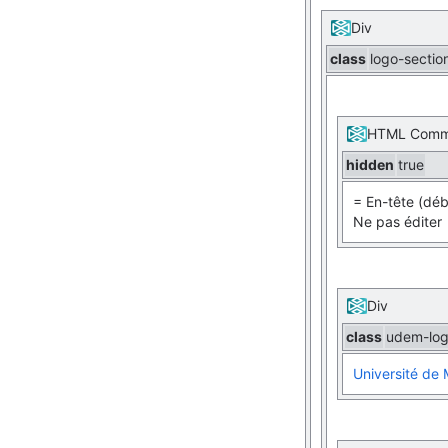
Div
class
logo-sectio
HTML Comm
hidden
true
= En-tête (déb
Ne pas éditer
Div
class
udem-lo
Université de 