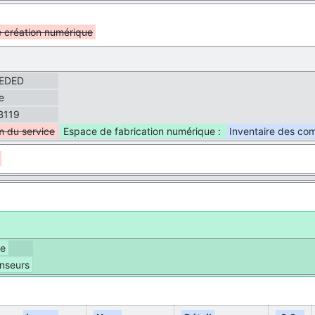
e création numérique
EDED
e
B119
 du service
Espace de fabrication numérique :
Inventaire des co
ue
nseurs