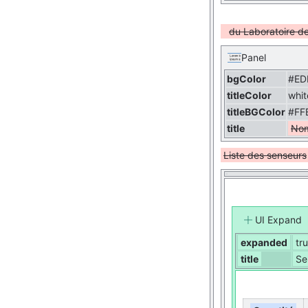
du Laboratoire d
Panel
bgColor
#ED
titleColor
whit
titleBGColor
#FF
title
Nom
Liste des senseurs
UI Expand
expanded
tr
title
Se