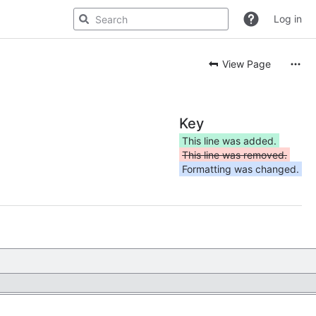
Log in
View Page
Key
This line was added.
This line was removed.
Formatting was changed.