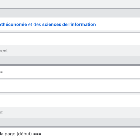
iothéconomie
et des
sciences de l'information
ent
 =
nt
la page (début) ===