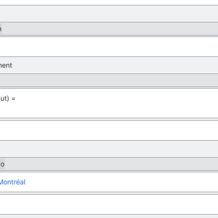
n
ent
ut) =
go
Montréal