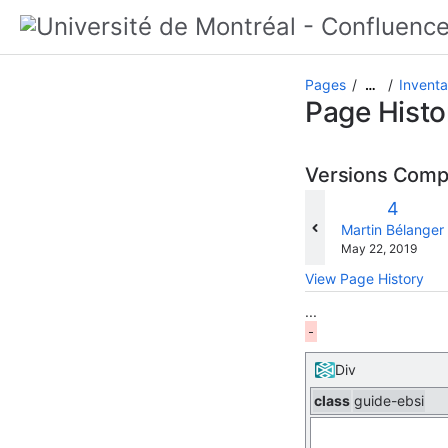
Pages
Inventa
…
Page Histo
Versions Com
Old
4
Version
changes.mady.b
Martin Bélanger
Saved
May 22, 2019
on
View Page History
...
Div
class
guide-ebsi