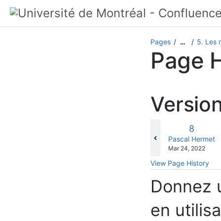
Pages
5. Les
…
Page H
Versio
Old
8
Version
changes.mady.b
Pascal Hermet
Saved
Mar 24, 2022
on
View Page History
Donnez u
en utili