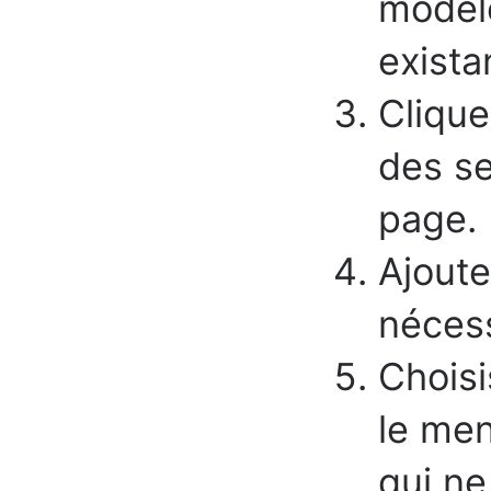
modèle
exista
Clique
des se
page.
Ajoute
nécess
Choisi
le men
qui ne