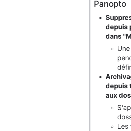
Panopto
Suppres
depuis p
dans "M
Une 
pend
défi
Archiva
depuis t
aux dos
S'ap
doss
Les 