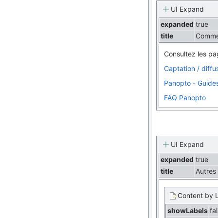
UI Expand
expanded
true
title
Commen
Consultez les pa
Captation / diff
Panopto - Guides
FAQ Panopto
UI Expand
expanded
true
title
Autres
Content by 
showLabels
fa