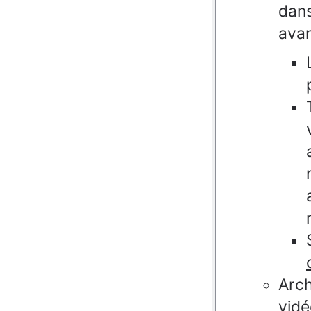
dans
avan
Arch
vidé