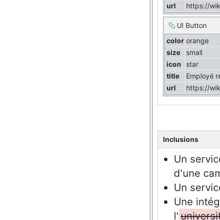
url
https://w
UI Button
color
orange
size
small
icon
star
title
Employé ré
url
https://w
Inclusions
Un servic
d'une cam
Un service
Une intég
l'
univers