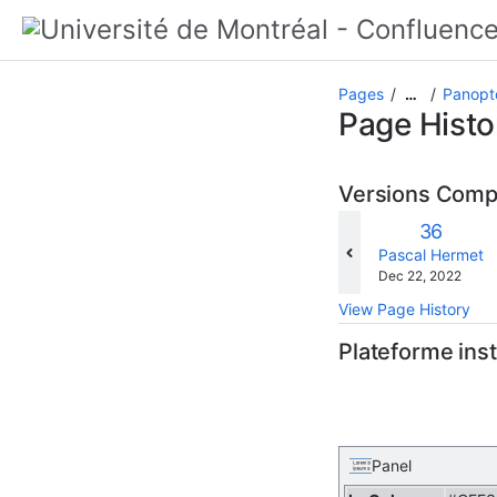
Pages
Panopt
…
Page Histo
Versions Com
Old
36
Version
changes.mady.b
Pascal Hermet
Saved
Dec 22, 2022
on
View Page History
Plateforme inst
Panel