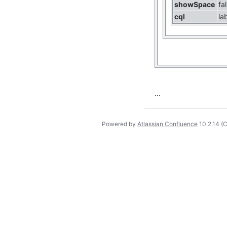
showSpace
fa
cql
la
...
Powered by
Atlassian Confluence
10.2.14
(C