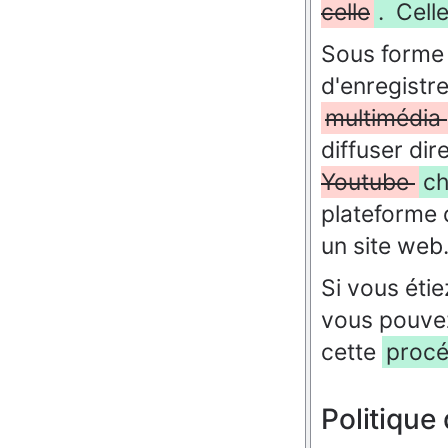
celle
. Cell
Sous forme 
d'enregistr
multimédia
diffuser di
Youtube
ch
plateforme 
un site web
Si vous étie
vous pouvez
cette
proc
Politique