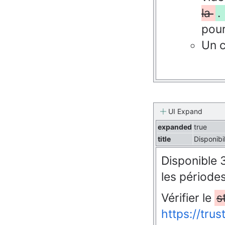
la
.
pour
Un c
UI Expand
expanded
true
title
Disponibi
Disponible 
les période
Vérifier le
s
https://tru