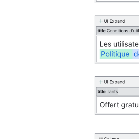
UI Expand
title
Conditions d'util
Les utilisa
Politique
d
UI Expand
title
Tarifs
Offert grat
Column