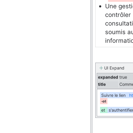
Une gesti
contrôler
consultati
soumis au
informatio
UI Expand
expanded
true
title
Commen
Suivre le lien
h
et
et
s'authentifie