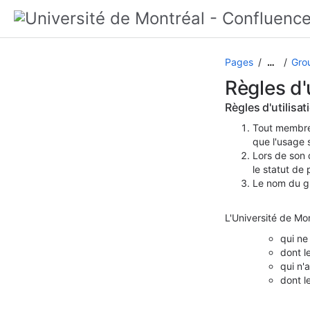
Pages
Gro
…
Règles d'
Règles d'utilisat
Tout membre 
que l'usage s
Lors de son d
le statut de
Le nom du gr
L'Université de Mon
qui ne
dont l
qui n'
dont l