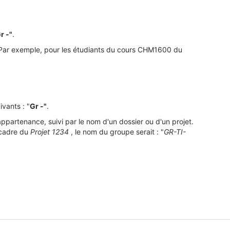
r -"
.
Par e
xemple, pour les étudiants du cours CHM1600 du
vants : "
Gr -"
.
appartenance, suivi par le nom d'un dossier ou d'un projet.
 cadre du
Projet 1234
, le nom du groupe serait : "
GR-TI-