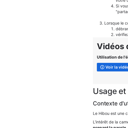
votre 
S
i
vous
"parta
Lorsque le c
débra
vérifie
Vidéos 
Utilisation
de l'
Voir la vidé
Usage et 
Contexte d'ut
Le Hibou est une 
L'intérêt de la ca
prenant la parole
.