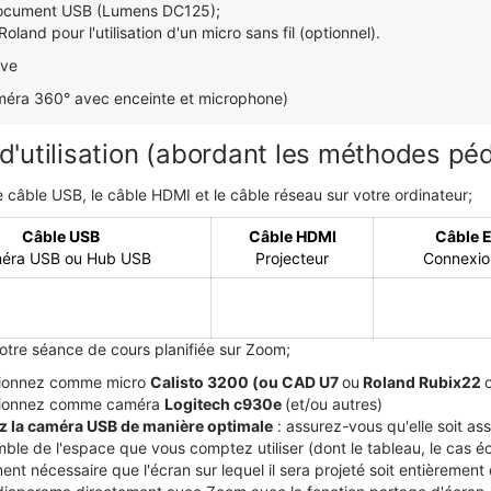
ocument USB (Lumens DC125);
oland pour l'utilisation d'un micro sans fil (optionnel).
ive
méra 360° avec enceinte et microphone)
d'utilisation (abordant les méthodes pé
 câble USB, le câble HDMI et le câble réseau sur votre ordinateur;
Câble USB
Câble HDMI
Câble E
éra USB ou Hub USB
Projecteur
Connexion
tre séance de cours planifiée sur Zoom;
tionnez comme micro
Calisto 3200 (ou CAD U7
ou
Roland Rubix22
tionnez comme caméra
Logitech c930e
(et/ou autres)
z la caméra USB de manière optimale
: assurez-vous qu'elle soit as
mble de l'espace que vous comptez utiliser
(dont le tableau,
le cas é
ent nécessaire que l'écran sur lequel il sera projeté soit entièrement