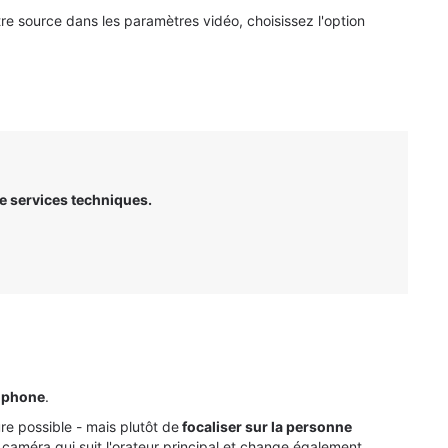
utre source dans les paramètres
vidéo
, choisissez l'option
e services techniques.
ophone
.
e possible - mais plutôt de
focaliser sur la personne
 caméra qui suit l'orateur principal et change également