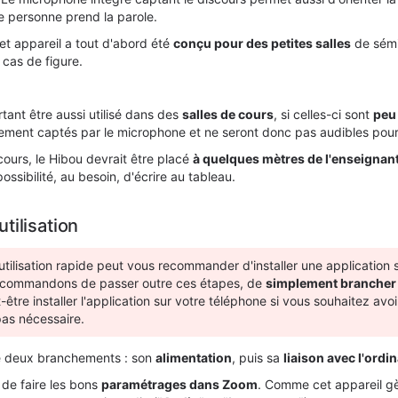
re personne prend la parole.
cet appareil a tout d'abord été
conçu pour des petites salles
de sémin
 cas de figure.
tant être aussi utilisé dans des
salles de cours
, si celles-ci sont
peu
ement captés par le microphone et ne seront donc pas audibles pour
cours, le Hibou devrait être placé
à quelques mètres de l'enseignan
possibilité, au besoin, d'écrire au tableau.
tilisation
tilisation rapide peut vous recommander d'installer une application s
ecommandons de passer outre ces étapes, de
simplement brancher l
être installer l'application sur votre téléphone si vous souhaitez avoir 
as nécessaire.
e deux branchements : son
alimentation
, puis sa
liaison avec l'ordi
t de faire les bons
paramétrages dans Zoom
. Comme cet appareil gère