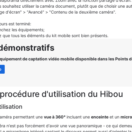
diaporama directement avec Zoom avec la fonction partage d'écran.
 souhaitez utiliser la
caméra document
, plutôt que de choisir une a
ge d'écran" > "Avancé" > "Contenu de la deuxième caméra".
ours est terminé:
nchez les équipements;
z
que tou
s
les éléments du kit mobile sont bien présent
s.
démonstratifs
équipement de captation vidéo mobile disponible dans les Points d
o
procédure d'utilisation du Hibou
ilisation
caméra permettant une
vue à 360°
incluant une
enceinte
et un
micr
méra n'est pas forcément d'avoir une vue panoramique - ce qui demeur
 Le microphone intégré captant le discours permet aussi d'orienter la