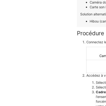
Caméra d
Carte son R
Solution alternat
Hibou (ca
Procédure 
Connectez le
Cam
Accédez à vo
Sélec
Sélec
Cadre
l'ense
forcém