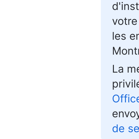
d'inst
votre
les e
Montr
La mé
privi
Offic
envo
de se