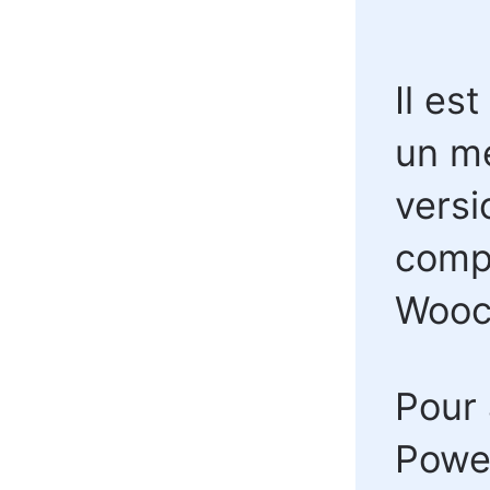
Il es
un me
versi
comp
Woocl
Pour 
Power