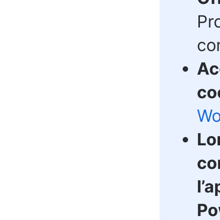
Pr
co
Ac
co
Wo
Lor
co
l’
Po