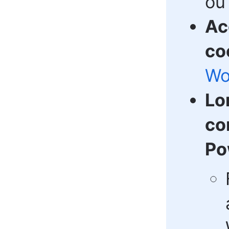
ou
Ac
co
Wo
Lor
co
Po