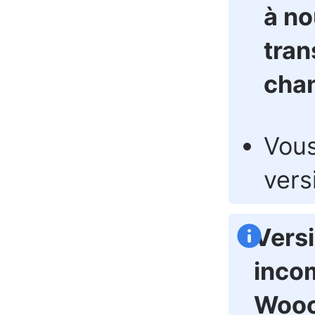
à no
tran
cha
Vous
vers
Vers
inco
Wooc