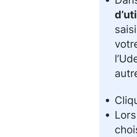
d’ut
sais
votr
l’Ud
autr
Cliq
Lors
choi