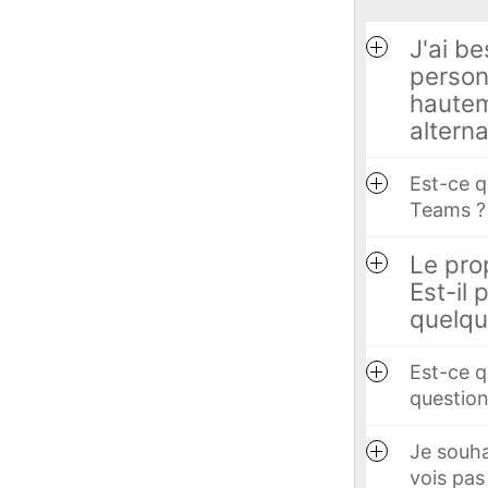
J'ai b
person
hauteme
altern
Est-ce q
Teams ?
Le prop
Est-il 
quelqu
Est-ce q
question
Je souha
vois pas 