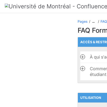
Pages
FAQ
…
FAQ For
ACCÈS & RESTR
À qui s'
Comment 
étudiant
UTILISATION