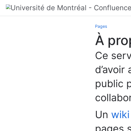
Pages
À pro
Ce serv
d’avoir
public 
collabor
Un
wik
pages s