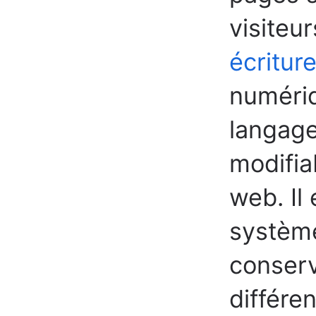
visiteur
écritur
numériqu
langage
modifia
web. Il 
système
conserv
différe