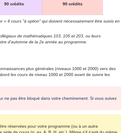
90 crédits
90 crédits
r = 4 cours "à option" qui doivent nécessairement être suivis en
ollégiaux de mathématiques 103, 105 et 203, ou leurs
stre d’automne de la 2e année au programme.
onnaissances plus générales (niveaux 1000 et 2000) vers des
ord les cours de niveau 1000 et 2000 avant de suivre les
our ne pas être bloqué dans votre cheminement. Si vous suivez
être réservées pour votre programme (ou à un autre
e sigle de cours (p. ex. A, B, H, etc.). Même s'il s'agit du même