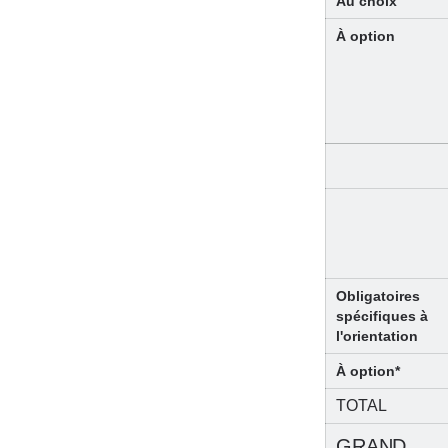
Au choix
À option
Obligatoires
spécifiques à
l'orientation
À option*
TOTAL
GRAND