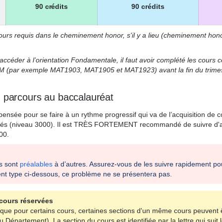
90 crédits
90 crédits
cours requis dans le cheminement honor, s'il y a lieu (cheminement hono
céder à l’orientation
Fondamentale, il faut avoir complété l
es cours c
eM (par exemple
MAT1903, MAT1905 et MAT1923) avant la fin du trime
 parcours au baccalauréat
pensée pour se faire à un rythme progressif qui va de l’acquisition de
c
isés (niveau 3000). Il est TRÈS FORTEMENT recommandé de suivre d'ab
00.
s sont
préalables
à d’autres
. Assurez-vous de les suivre rapidement p
t type ci-dessous, ce problème ne se présentera pas.
cours réservées
que pour certains cours, certaines sections d'un même cours peuvent 
épartement). La section du cours est identifiée par la lettre qui suit l