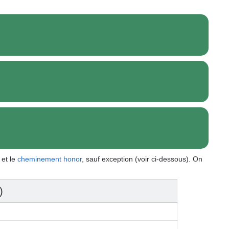
 et le
cheminement honor
, sauf exception (voir ci-dessous).
On
)