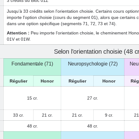
3 crédits du Bloc 01Z
Jusqu’à 33 crédits selon l'orientation choisie. Certains cours option
importe l'option choisie (cours du segment 01), alors que certains c
dans une option spécifique (segments 71, 72, 73 et 74).
Attention :
Peu importe l'orientation choisie, le cheminement Hono
01V et 01W.
Selon l'orientation choisie (48 c
Fondamentale (71)
Neuropsychologie (72)
Neur
Régulier
Honor
Régulier
Honor
Rég
15 cr.
27 cr.
33 cr.
21 cr.
21 cr.
9 cr.
21
48 cr.
48 cr.