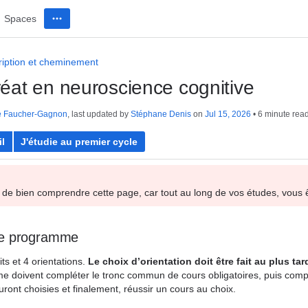
Spaces
ription et cheminement
éat en neuroscience cognitive
e Faucher-Gagnon
, last updated by
Stéphane Denis
on
Jul 15, 2026
6 minute rea
il
J'étudie au premier cycle
de bien comprendre cette page, car tout au long de vos études, vous
le programme
its
et 4 orientations
.
Le choix d’orientation doit être fait au plus tar
me d
oivent compléter le tronc commun de cours obligatoires, puis complé
 auront choisies et finalement, réussir un cours au choix.