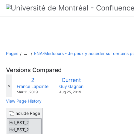
Pages
ENA-Medcours - Je peux y accéder sur certains pos
…
Versions Compared
compared
Old
New
2
Current
with
Version
Version
changes.mady.by.user
changes.mady.by.user
France Lapointe
Guy Gagnon
Saved
Saved
Mar 11, 2019
Aug 25, 2019
on
on
View Page History
Include Page
Hd_BST_2
Hd_BST_2