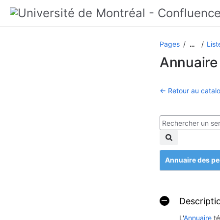
Pages
List
…
Annuaire
← Retour au catalo
Annuaire des p
Descripti
L'
Annuaire
té