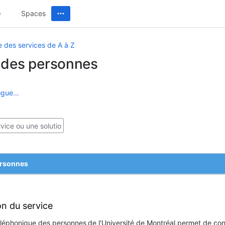
Spaces
e des services de A à Z
 des personnes
gue...
ersonnes
on du service
léphonique des personnes
de l'Université de Montréal permet de co