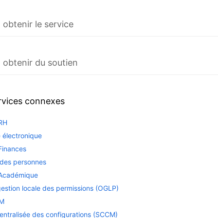
btenir le service
obtenir du soutien
rvices connexes
RH
 électronique
Finances
 des personnes
 Académique
gestion locale des permissions (OGLP)
eM
entralisée des configurations (SCCM)