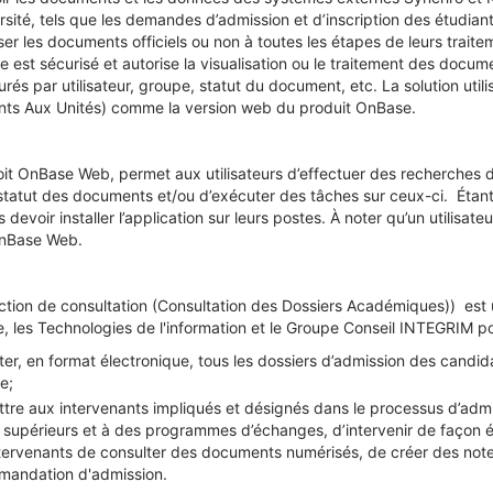
ersité, tels que les demandes d’admission et d’inscription des étudiant
iser les documents officiels ou non à toutes les étapes de leurs tra
 est sécurisé et autorise la visualisation ou le traitement des docum
urés par utilisateur, groupe, statut du document, etc. La solution ut
nts Aux Unités) comme la version web du produit OnBase.
t OnBase Web, permet aux utilisateurs d’effectuer des recherches
 statut des documents et/ou d’exécuter des tâches sur ceux-ci. Étant 
devoir installer l’application sur leurs postes. À noter qu’un utilisat
nBase Web.
tion de consultation (Consultation des Dossiers Académiques)) est 
re, les Technologies de l'information et le Groupe Conseil INTEGRIM 
ter, en format électronique, tous les dossiers d’admission des candi
e;
tre aux intervenants impliqués et désignés dans le processus d’adm
 supérieurs et à des programmes d’échanges, d’intervenir de façon éle
tervenants de consulter des documents numérisés, de créer des note
mandation d'admission.