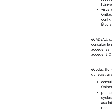
l’Univ
visual
OnBase
config
Étudia
eCADEAU, soi
consulter le
accéder sans 
accéder à O
eCodac (fonc
du registrai
consul
OnBas
permet
cycles
aux in
recom