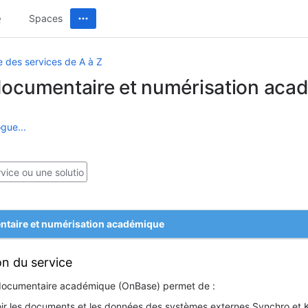
Spaces
e des services de A à Z
documentaire et numérisation aca
gue...
ntaire et numérisation académique
on du service
documentaire académique (OnBase) permet de :
ir les documents et les données des systèmes externes Synchro et Ko