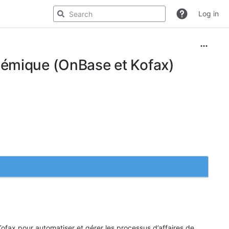
Log in
démique (OnBase et Kofax)
fax pour automatiser et gérer les processus d’affaires de