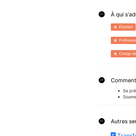
À qui s'a
Étudiant
Professeu
Chargé de
Comment o
Se pré
Soumet
Autres se
Transf