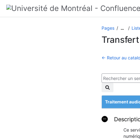
Pages
List
…
Transfer
← Retour au catalo
Traitement audi
Descripti
Ce serv
numériqu