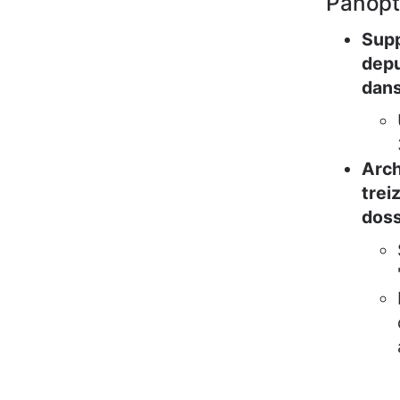
Panop
Supp
depu
dans
Arch
trei
doss