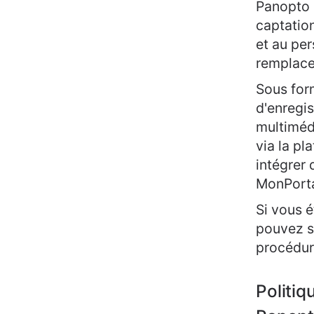
Panopto e
captation
et au per
remplace
Sous for
d'enregi
multimédi
via la p
intégrer 
MonPorta
Si vous é
pouvez s
procédur
Politiq