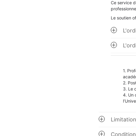
Ce service dé
professionne
Le soutien of
L'ord
L'ord
Prof
acadé
Post
Le 
Un 
l’Univ
Limitatio
Conditions