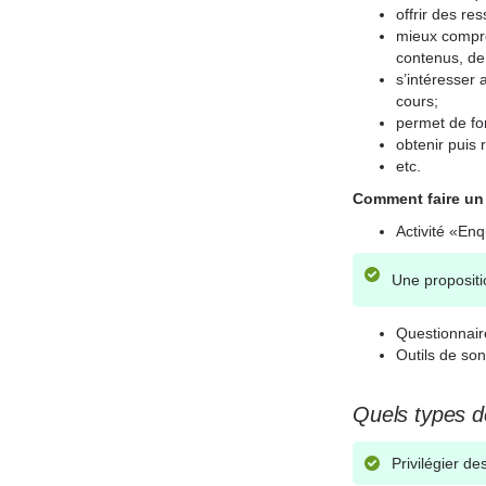
offrir des re
mieux compren
contenus, de
s’intéresser 
cours;
permet de for
obtenir puis 
etc.
Comment faire un 
Activité «En
Une propositi
Questionnair
Outils de so
Quels types d
Privilégier d