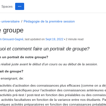
Spaces
universitaire
Pédagogie de la première session
de groupe
m Girouard-Gagné
, last updated on
Sept 19, 2022
2 minute read
oi et comment faire un portrait de groupe?
n un portrait de notre groupe?
e réalisé juste avant le début d’un cours ou au début de la session.
ait de groupe?
enseignant, de:
 activités d’activation des connaissances plus efficaces (comme on a d
ents plus spécifiques pour l’activation des connaissances antérieures 
 activités pré-test / post-test en fonction des préalables ou des connais
activités facultatives en fonction de la variance entre nos étudiants. P
elques activités préparatoires en fonction des connaissances préalable