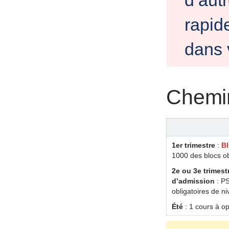
d’aut
rapid
dans 
Chemi
1er trimestre
:
B
1
000
des blocs ob
2e ou 3e trimest
d’admission
: P
obligatoires
de ni
Été
: 1 cours à o