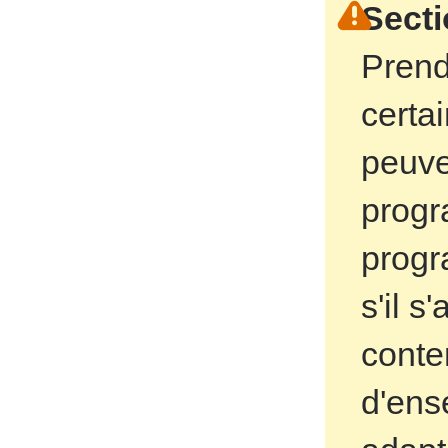
Secti
Prend
certa
peuve
progr
prog
s'il s
conte
d'ens