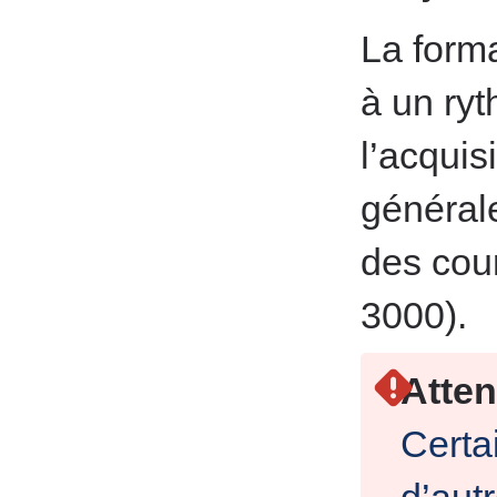
La forma
à un ryt
l’acquis
général
des cour
3000).
Atten
Certa