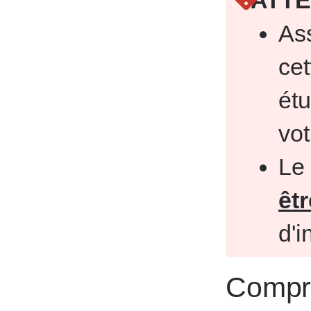
ATTE
As
cet
ét
vo
Le 
êtr
d'i
Compr