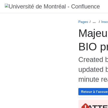
Pages
Insc
…
Majeu
BIO pr
Created 
updated 
minute r
Retour à l’accue