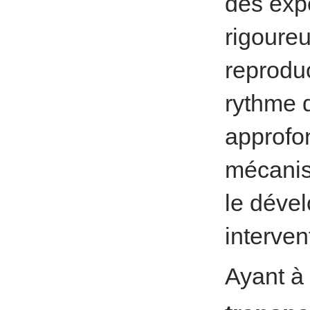
des expé
rigoureu
reproduc
rythme 
approfo
mécanism
le déve
interven
Ayant 