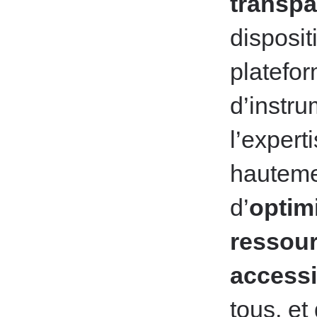
transpa
disposi
platefor
d’instr
l’expert
hautemen
d’
optimi
ressou
accessi
tous, et 