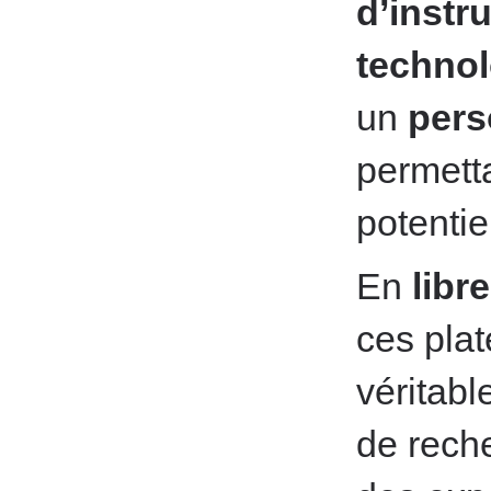
d’instr
technol
un
pers
permetta
potentie
En
libr
ces pla
véritab
de reche