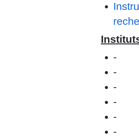
Instr
rech
Institut
-
-
-
-
-
-