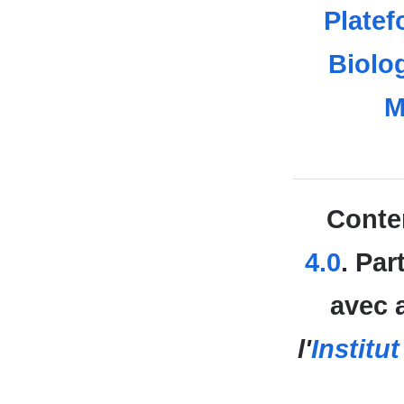
Platef
Biolog
M
Conte
4.0
. Pa
avec a
l'
Institu