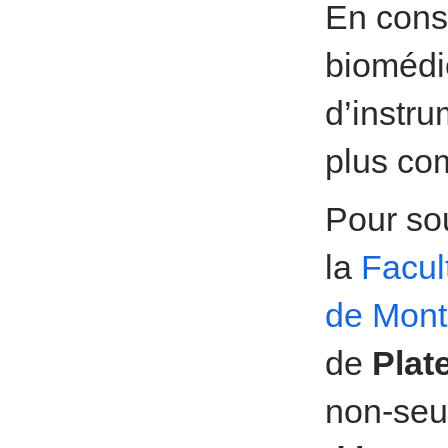
En const
biomédic
d’instru
plus co
Pour sou
la
Facul
de Mont
de
Plat
non-seu