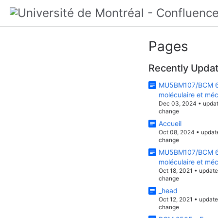
Pages
Recently Upda
MU5BM107/BCM 62
moléculaire et méc
Dec 03, 2024
•
upda
change
Accueil
Oct 08, 2024
•
updat
change
MU5BM107/BCM 62
moléculaire et méc
Oct 18, 2021
•
updat
change
_head
Oct 12, 2021
•
updat
change