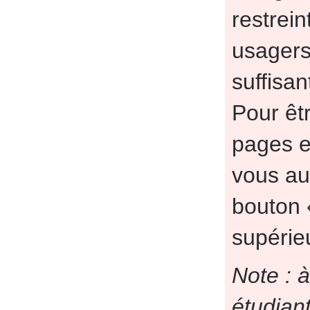
restrein
usagers
suffisan
Pour êt
pages e
vous aut
bouton
supérie
Note : à
étudian