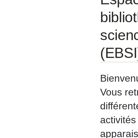
bibli
scienc
(EBSI
Bienvenu
Vous ret
différen
activités
apparais