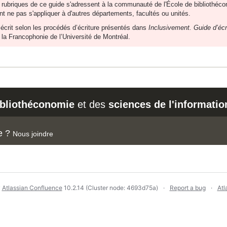
 rubriques de ce guide s'adressent à la communauté de l'École de bibliothécon
t ne pas s'appliquer à d'autres départements, facultés ou unités.
écrit selon les procédés d’écriture présentés dans
Inclusivement. Guide d’écr
 la Francophonie de l’Université de Montréal.
ibliothéconomie
et des
sciences de l'informatio
e ?
Nous joindre
y
Atlassian Confluence
10.2.14
(Cluster node: 4693d75a)
Report a bug
Atl