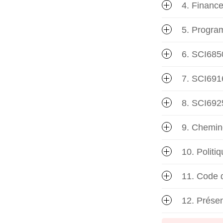
4. Financ
5. Progra
6. SCI685
7. SCI6916
8. SCI692
9. Chemine
10. Politi
11. Code d
12. Présen