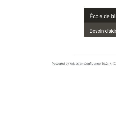
École de
b
Besoin d'aid
Powered by
Atlassian Confluence
10.2.14
(C