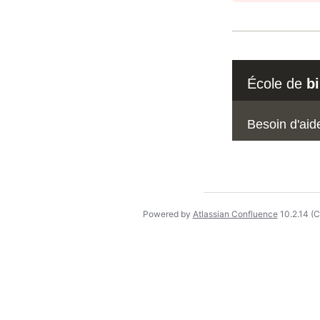
École de
b
Besoin d'aid
Powered by
Atlassian Confluence
10.2.14
(C