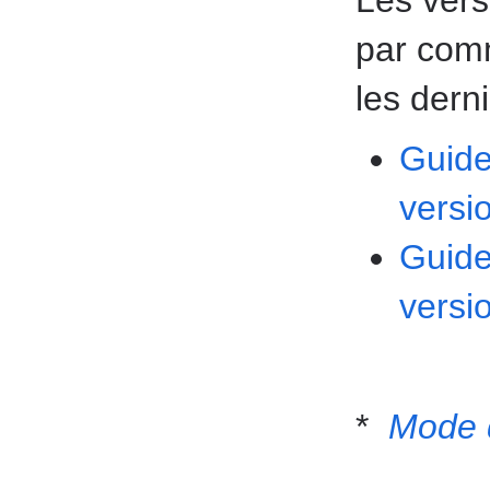
par comm
les dern
Guide
versi
Guide
versi
*
Mode 