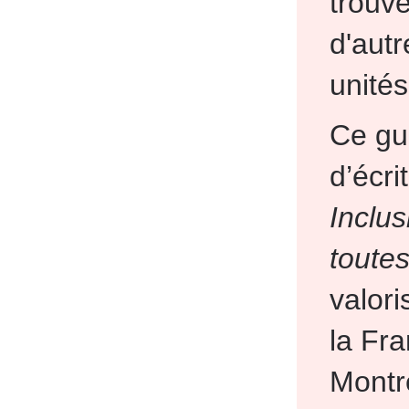
trouv
d'aut
unités
Ce gui
d’écr
Inclus
toutes
valori
la Fra
Montr