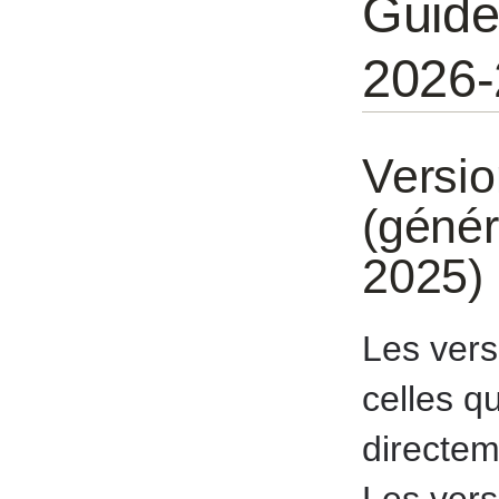
Guide
2026-
Versi
(géné
2025)
Les vers
celles q
directem
Les ver