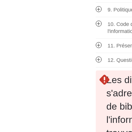
9. Politiq
10. Code d
l'informati
11. Présen
12. Quest
Les di
s'adr
de bi
l'info