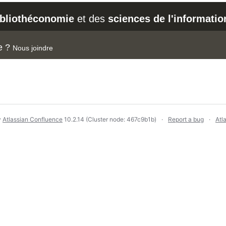
ibliothéconomie
et des
sciences de l'informatio
e ?
Nous joindre
y
Atlassian Confluence
10.2.14
(Cluster node: 467c9b1b)
Report a bug
Atl