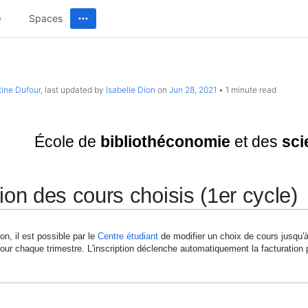
Spaces
tine Dufour
, last updated by
Isabelle Dion
on
Jun 28, 2021
1 minute read
Université de Montréal
École de
bibliothéconomie
et des
sci
ion des cours choisis (1er cycle)
ion, il est possible par le
Centre étudiant
de modifier un choix de cours jusqu'à
our chaque trimestre. L'inscription déclenche automatiquement la facturation 