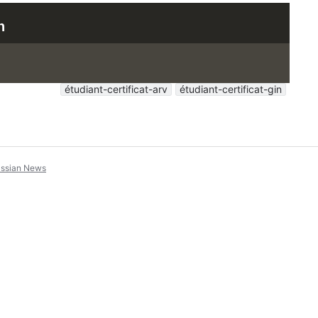
n
étudiant-certificat-arv
étudiant-certificat-gin
assian News